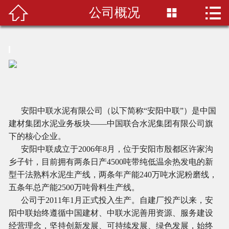


公司概况

首页

公司概况
企业文化
企业风采
安阳中联水泥有限公司（以下简称“安阳中联”）是中国
党的建设
建材集团水泥业务板块——中国联合水泥集团有限公司旗
下的核心企业。
最新动态
安阳中联成立于2006年8月，位于安阳市殷都区许家沟
乡子针，目前拥有两条日产4500吨带纯低温余热发电的新
企业荣誉
型干法熟料水泥生产线，两条年产能240万吨水泥粉磨线，
五条年总产能2500万吨骨料生产线。
产品服务
公司于2011年1月正式投入生产。自建厂投产以来，安
阳中联始终遵循中国建材、中联水泥善用资源、服务建设
人力资源
经营理念，坚持创新发展、可持续发展、绿色发展，始终