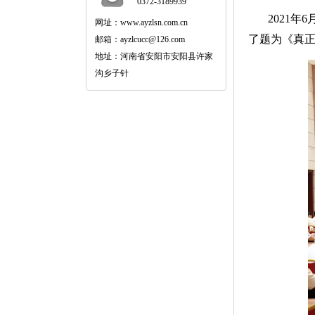
0372-3189939
2021
网址：www.ayzlsn.com.cn
了题为《真
邮箱：ayzlcucc@126.com
地址：河南省安阳市安阳县许家
沟乡子针