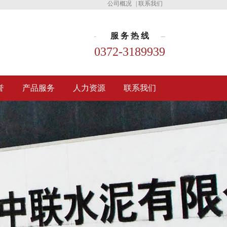
公司概况
|
联系我们
服 务 热 线
0372-3189939
誉
产品服务
人力资源
联系我们