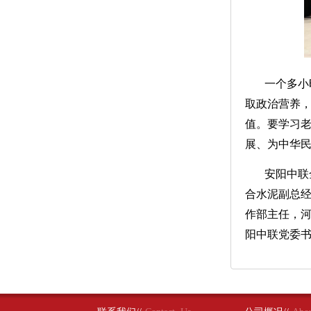
一个多小
取政治营养
值。要学习
展、为中华
安阳中联
合水泥副总
作部主任，河
阳中联党委