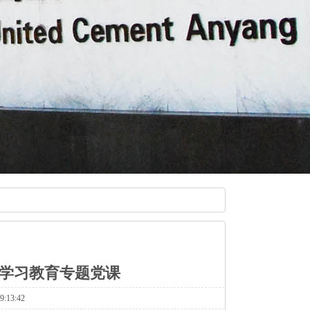
学习教育专题党课
:13:42