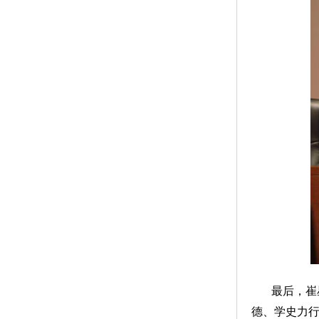
最后，崔
德、学史力行