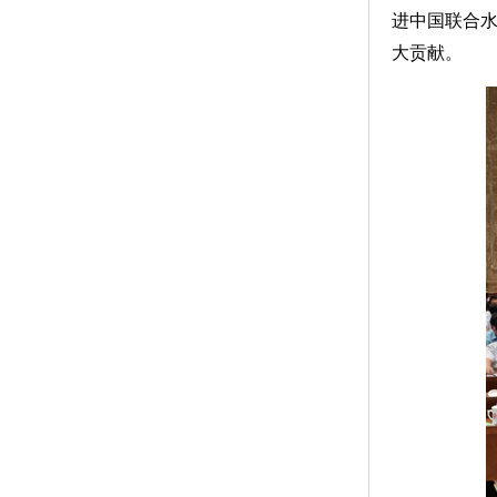
进中国联合
大贡献。