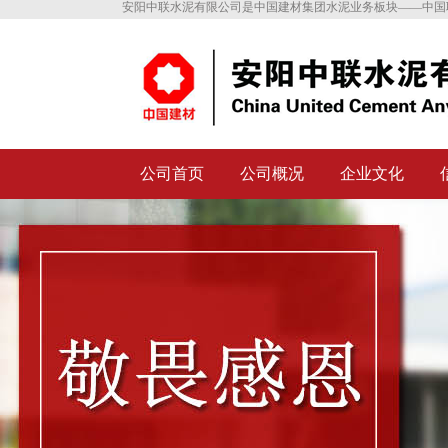
安阳中联水泥有限公司是中国建材集团水泥业务板块——中国
公司首页
公司概况
企业文化