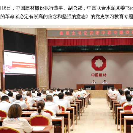
年6月16日，中国建材股份执行董事、副总裁，中国联合水泥党委
正的革命者必定有崇高的信念和坚强的意志》的党史学习教育专