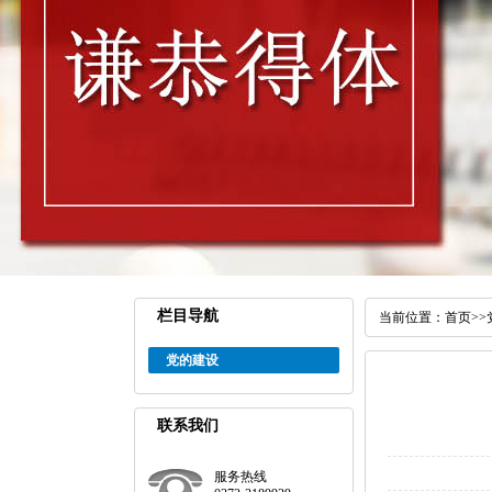
栏目导航
当前位置：
首页
>>
党的建设
联系我们
服务热线