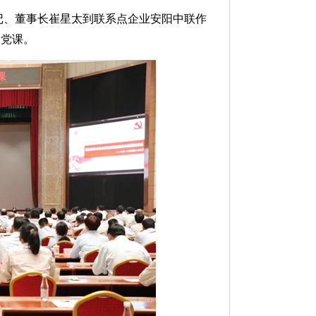
书记、董事长崔星太到联系点企业安阳中联作
题党课。