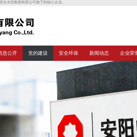
联合水泥集团有限公司旗下的核心企业。
信息公开
党的建设
安全环保
新闻动态
企业荣