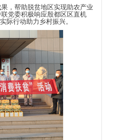
成果，帮助脱贫地区实现助农产业
中联党委积极响应殷都区区直机
以实际行动助力乡村振兴。