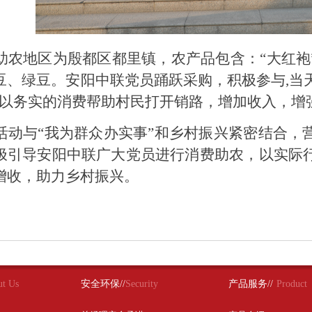
助农地区为殷都区都里镇，农产品包含：“大红袍
豆、绿豆。安阳中联党员踊跃采购，积极参与,当
%，以务实的消费帮助村民打开销路，增加收入，增
活动与“我为群众办实事”和乡村振兴紧密结合，
极引导安阳中联广大党员进行消费助农，以实际
增收，助力乡村振兴。
t Us
安全环保//
Security
产品服务//
Product