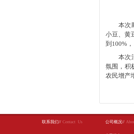
本次
小豆、黄
到100
本次
氛围，积
农民增产
联系我们//
Contact Us
公司概况//
Abou