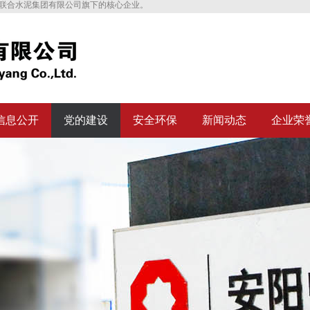
联合水泥集团有限公司旗下的核心企业。
信息公开
党的建设
安全环保
新闻动态
企业荣