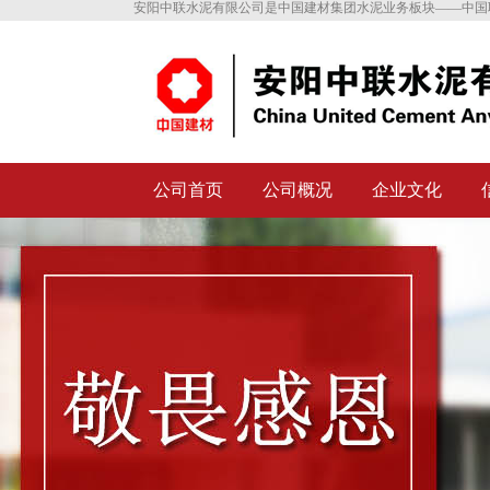
安阳中联水泥有限公司是中国建材集团水泥业务板块——中国
公司首页
公司概况
企业文化